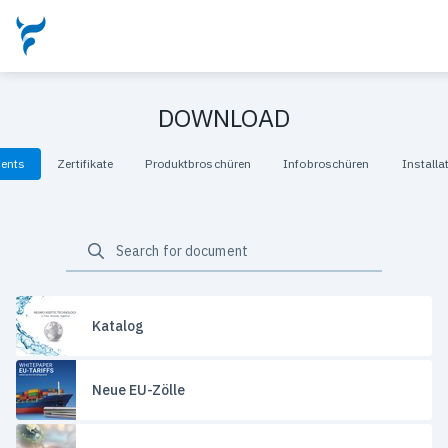
DOWNLOAD
ments
Zertifikate
Produktbroschüren
Infobroschüren
Install
Katalog
Neue EU-Zölle